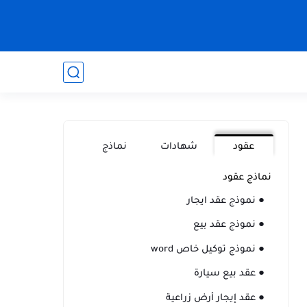
عقود
شهادات
نماذج
نماذج عقود
● نموذج عقد ايجار
● نموذج عقد بيع
● نموذج توكيل خاص word
● عقد بيع سيارة
● عقد إيجار أرض زراعية