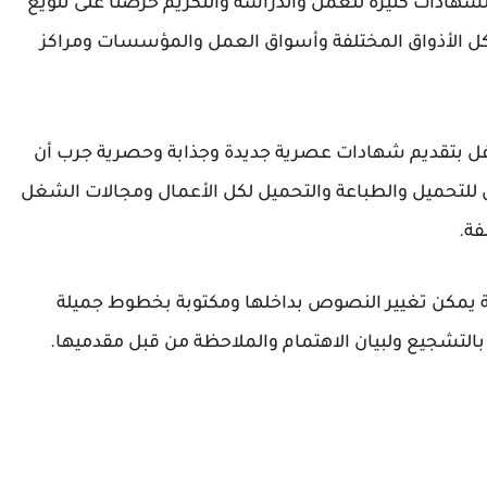
لشهادات كثيرة للعمل والدراسة والتكريم حرصنا على تنويع
 كل الأذواق المختلفة وأسواق العمل والمؤسسات ومراكز
ون هذا العالم حافل بتقديم شهادات عصرية جديدة وجذابة وحصرية جرب أن
 للتحميل والطباعة والتحميل لكل الأعمال ومجالات الشغل
فة.
نسي مفتوحة يمكن تغيير النصوص بداخلها ومكتوبة بخطوط جميلة
لتشجيع ولبيان الاهتمام والملاحظة من قبل مقدميها.