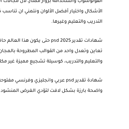
الفوتوشوب واستخدامه برواز ممتاز، لان مجالات ا
الأشكال واختيار أفضل الألوان ونتمني ان تناسب
التدريب والتعليم وغيرها.
شهادات تقدير psd 2025 حتى يك
تعاين وتعدل واحد من القوالب المطروحة بالمجان
والتعليم والتدريب، كوسيلة تشجيع مميزة غير مكل
شهادة تقدير psd عربي وانجليزي وفر
واضحة بارزة بشكل لافت لتؤدي الغرض المنشود با