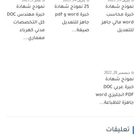
إبريل 19, 2023
إبريل 14, 2023
يناير 3, 2023
نموذج شهادة
25 نموذج شهادة
نموذج شهادة
خبرة محاسب
خبرة word و pdf
خبرة مهندس DOC
word مالي جاهز
جاهز للتعديل
كل التخصصات
للتعديل
صيغة...
مدني كهرباء
معماري...
ديسمبر 28, 2022
نموذج شهادة
خبرة عربي DOC
PDF انجليزي word
جاهزة للطباعة...
تعليقات