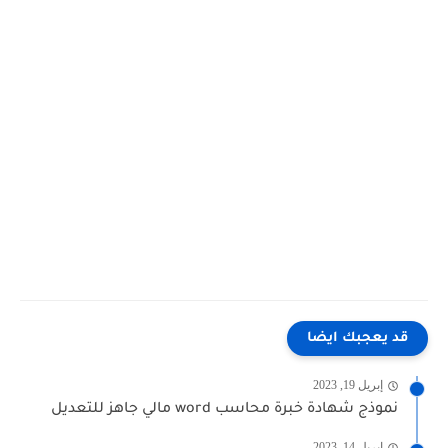
قد يعجبك ايضا
إبريل 19, 2023
نموذج شهادة خبرة محاسب word مالي جاهز للتعديل
إبريل 14, 2023