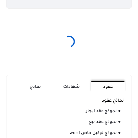
عقود
شهادات
نماذج
نماذج عقود
● نموذج عقد ايجار
● نموذج عقد بيع
● نموذج توكيل خاص word