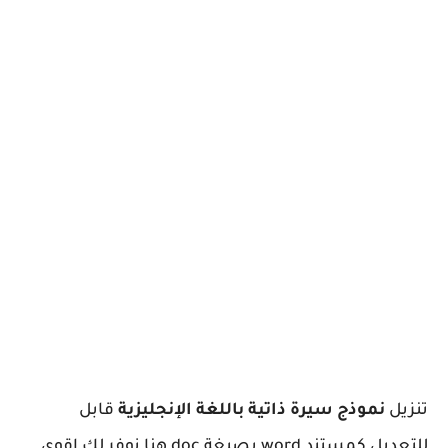
تنزيل
نموذج سيرة ذاتية باللغة الإنجليزية
قابل
للتعديل كمستند word بصيغة doc هنا نوفر لك اقوي