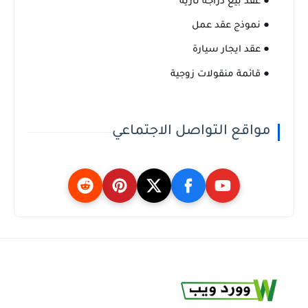
● عقد بيع دراجة نارية
● نموذج عقد عمل
● عقد ايجار سيارة
● قائمة منقولات زوجية
مواقع التواصل الاجتماعي