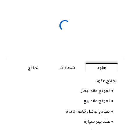
عقود
شهادات
نماذج
نماذج عقود
● نموذج عقد ايجار
● نموذج عقد بيع
● نموذج توكيل خاص word
● عقد بيع سيارة