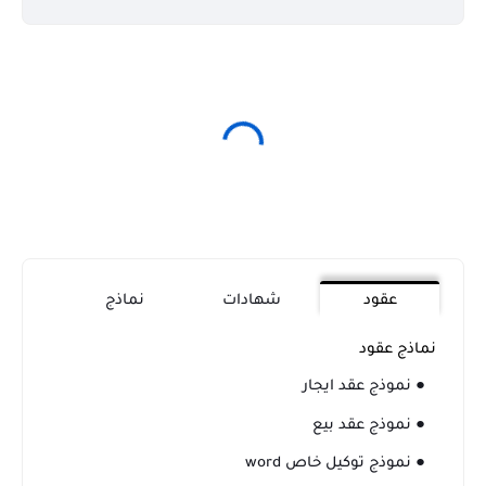
عقود
شهادات
نماذج
نماذج عقود
● نموذج عقد ايجار
● نموذج عقد بيع
● نموذج توكيل خاص word