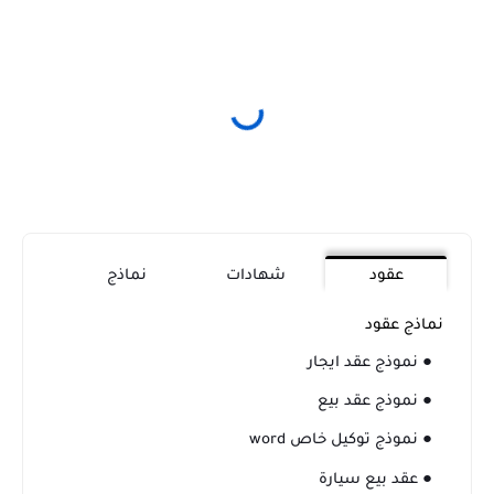
عقود
شهادات
نماذج
نماذج عقود
● نموذج عقد ايجار
● نموذج عقد بيع
● نموذج توكيل خاص word
● عقد بيع سيارة