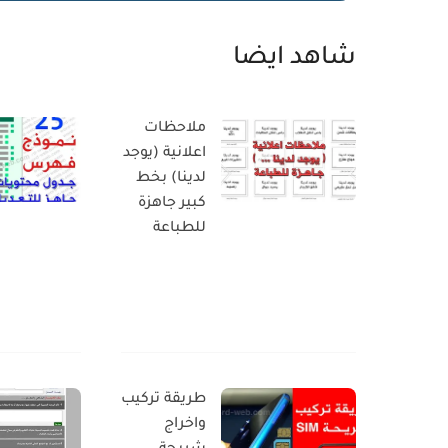
شاهد ايضا
ملاحظات
اعلانية (يوجد
لدينا) بخط
كبير جاهزة
للطباعة
طريقة تركيب
واخراج