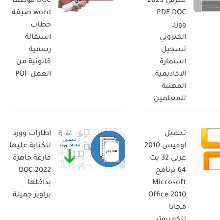
للترقى 2023
DOC موظف
PDF DOC
word صيغة
وورد
خطاب
الكتروني
استقالة
تسجيل
رسمية
استمارة
قانونية من
الاكاديمية
العمل PDF
المهنية
للمعلمين
تحميل
اطارات وورد
اوفيس 2010
للكتابة عليها
عربي 32 بت
فارغة جاهزة
64 برنامج
DOC 2022
Microsoft
بداخلها
Office 2010
براويز جميلة
مجانا
للكمبيوتر