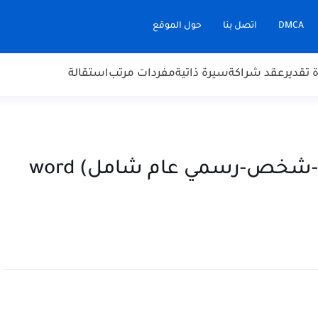
DMCA
اتصل بنا
حول الموقع
تقدير
عقد شراكة
سيرة ذاتية
مفردات مرتب
استقالة
12 نموذج توكيل صيغة (خاص-شخص-رسمي عام شامل) word