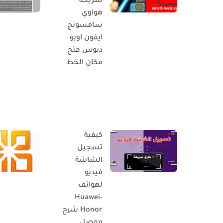
شريحة
هواوي
سامسونج
ايفون اوبو
دبوس فتح
مكان الخط
كيفية
تسجيل
الشاشة
فيديو
لهواتف
Huawei-
Honor شرح
مفصل