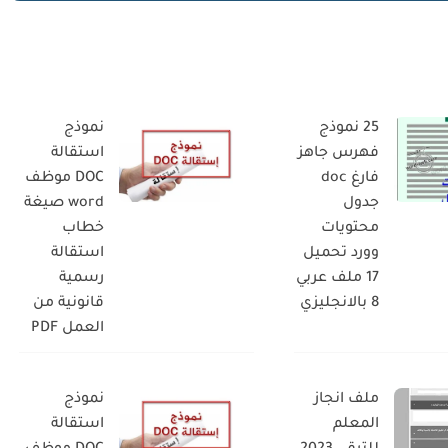
25 نموذج
نموذج
فهرس جاهز
استقالة
فارغ doc
DOC موظف
جدول
word صيغة
محتويات
خطاب
وورد تحميل
استقالة
17 ملف عربي
رسمية
8 بالانجليزي
قانونية من
العمل PDF
ملف انجاز
نموذج
المعلم
استقالة