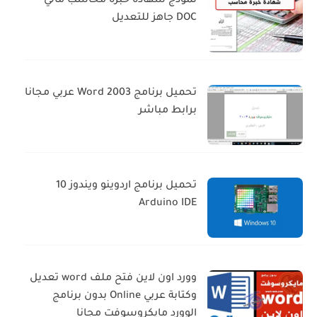
نموذج شهادة خبرة محاسب مالي
DOC جاهز للتعديل
تحميل برنامج Word 2003 عربي مجانا
برابط مباشر
تحميل برنامج اردوينو ويندوز 10
Arduino IDE
وورد اون لاين فتح ملف word تعديل
وكتابة عربي Online بدون برنامج
الوورد مايكروسوفت مجانا