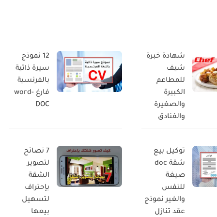
شهادة خبرة
12 نموذج
شيف
سيرة ذاتية
للمطاعم
بالفرنسية
الكبيرة
فارغ word-
والصغيرة
DOC
والفنادق
توكيل بيع
7 نصائح
شقة doc
لتصوير
صيغة
الشقة
للنفس
بإحتراف
والغير نموذج
لتسهيل
عقد تنازل
بيعها