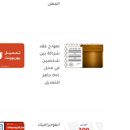
المهن
نموذج عقد
شراكة بين
شخصين
في محل
doc جاهز
للتعديل
انفوجرافيك