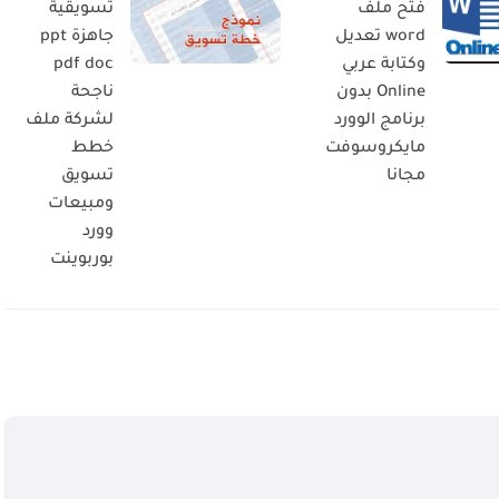
فتح ملف
تسويقية
word تعديل
جاهزة ppt
وكتابة عربي
pdf doc
Online بدون
ناجحة
برنامج الوورد
لشركة ملف
مايكروسوفت
خطط
مجانا
تسويق
ومبيعات
وورد
بوربوينت