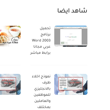
شاهد ايضا
تحميل
برنامج
Word 2003
عربي مجانا
برابط مباشر
نموذج اخلاء
طرف
بالانجليزي
للموظفين
والعاملين
بمختلف