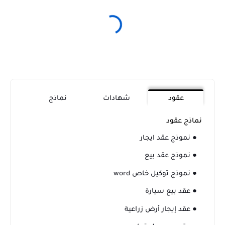
عقود
شهادات
نماذج
نماذج عقود
● نموذج عقد ايجار
● نموذج عقد بيع
● نموذج توكيل خاص word
● عقد بيع سيارة
● عقد إيجار أرض زراعية