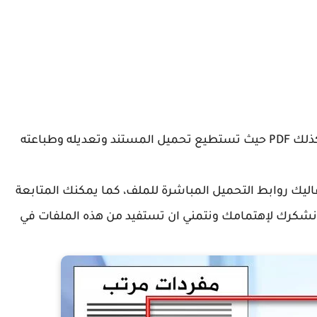
بإمتداد word doc وكذلك PDF حيث تستطيع تحميل المستند وتعديله وطباعته
اليك روابط التحميل المباشرة للملف، كما يمكنك المتابعة
ونشكرك لإهتمامك ونتمني ان تستفيد من هذه الملفات في