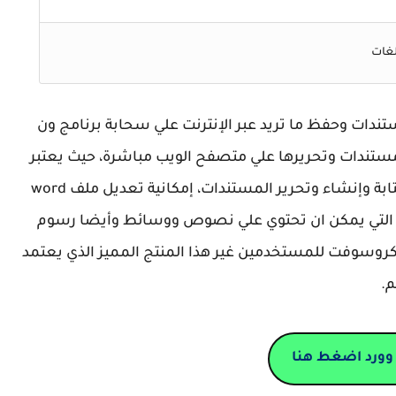
لغات
فيس وتحرير مستندات وحفظ ما تريد عبر الإنترنت علي سحابة برنامج ون
المستندات وتحريرها علي متصفح الويب مباشرة، حيث يعتبر
برنامج Word بدون تحميل الأكثر شهرة في عالم كتابة وإنشاء وتحرير المستندات، إمكانية تعديل ملف word
ت التي يمكن ان تحتوي علي نصوص ووسائط وأيضا رسوم
يكروسوفت للمستخدمين غير هذا المنتج المميز الذي يعتمد
م.
وورد اضغط هنا