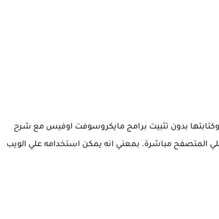
د وكتابتها بدون تثبيت برامج مايكروسوفت اوفيس مع شرح
ط للخدمة، يمكنك الدخول الي word Online علي المتصفح مباشرة. بمعني انه يمكن استخدامه علي الويب