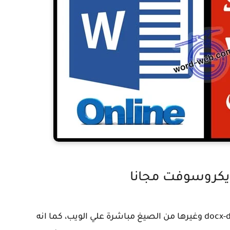
ايكروسوفت مجانا
يمكنك فتح وتشغيل ملفات وورد بكل أنواعها docx-doc وغيرها من الصيغ مباشرة علي الويب، كما انه